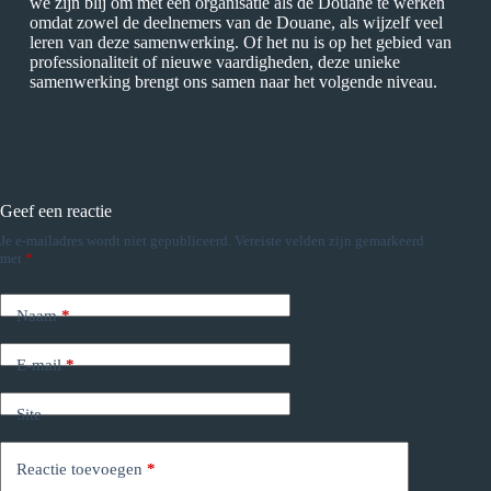
we zijn blij om met een organisatie als de Douane te werken
omdat zowel de deelnemers van de Douane, als wijzelf veel
leren van deze samenwerking. Of het nu is op het gebied van
professionaliteit of nieuwe vaardigheden, deze unieke
samenwerking brengt ons samen naar het volgende niveau.
Geef een reactie
Je e-mailadres wordt niet gepubliceerd.
Vereiste velden zijn gemarkeerd
met
*
Naam
*
E-mail
*
Site
Reactie toevoegen
*