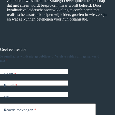
Zo creëren we samen met Stratego Development leiderschap
dat niet alleen wordt besproken, maar wordt beleefd. Door
kwalitatieve leiderschapsontwikkeling te combineren met
realistische casuïstiek helpen wij leiders groeien in wie ze zijn
en wat ze kunnen betekenen voor hun organisatie.
Geef een reactie
Je e-mailadres wordt niet gepubliceerd.
Vereiste velden zijn gemarkeerd
met
*
Naam
*
E-mail
*
Site
Reactie toevoegen
*