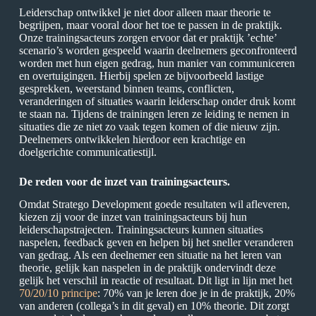
Leiderschap ontwikkel je niet door alleen maar theorie te
begrijpen, maar vooral door het toe te passen in de praktijk.
Onze trainingsacteurs zorgen ervoor dat er praktijk ’echte’
scenario’s worden gespeeld waarin deelnemers geconfronteerd
worden met hun eigen gedrag, hun manier van communiceren
en overtuigingen. Hierbij spelen ze bijvoorbeeld lastige
gesprekken, weerstand binnen teams, conflicten,
veranderingen of situaties waarin leiderschap onder druk komt
te staan na. Tijdens de trainingen leren ze leiding te nemen in
situaties die ze niet zo vaak tegen komen of die nieuw zijn.
Deelnemers ontwikkelen hierdoor een krachtige en
doelgerichte communicatiestijl.
De reden voor de inzet van trainingsacteurs.
Omdat Stratego Development goede resultaten wil afleveren,
kiezen zij voor de inzet van trainingsacteurs bij hun
leiderschapstrajecten. Trainingsacteurs kunnen situaties
naspelen, feedback geven en helpen bij het sneller veranderen
van gedrag. Als een deelnemer een situatie na het leren van
theorie, gelijk kan naspelen in de praktijk ondervindt deze
gelijk het verschil in reactie of resultaat. Dit ligt in lijn met het
70/20/10 principe
: 70% van je leren doe je in de praktijk, 20%
van anderen (collega’s in dit geval) en 10% theorie. Dit zorgt